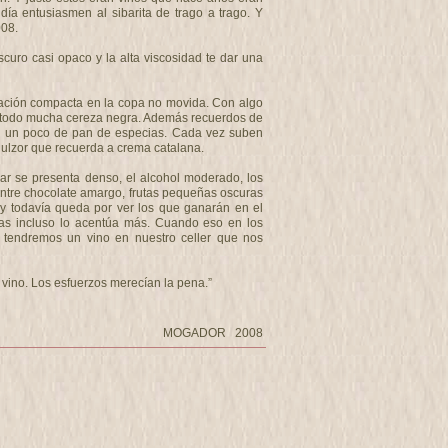
ía entusiasmen al sibarita de trago a trago. Y
008.
uro casi opaco y la alta viscosidad te dar una
ación compacta en la copa no movida. Con algo
re todo mucha cereza negra. Además recuerdos de
a y un poco de pan de especias. Cada vez suben
ulzor que recuerda a crema catalana.
ar se presenta denso, el alcohol moderado, los
ntre chocolate amargo, frutas pequeñas oscuras
y todavía queda por ver los que ganarán en el
cias incluso lo acentúa más. Cuando eso en los
 tendremos un vino en nuestro celler que nos
vino. Los esfuerzos merecían la pena.”
MOGADOR 2008