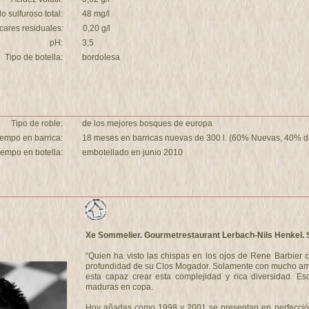
o sulfuroso total:
48 mg/l
cares residuales:
0,20 g/l
pH:
3,5
Tipo de botella:
bordolesa
Tipo de roble:
de los mejores bosques de europa
iempo en barrica:
18 meses en barricas nuevas de 300 l. (60% Nuevas, 40% de
iempo en botella:
embotellado en junio 2010
Xe Sommelier. Gourmetrestaurant Lerbach-Nils Henkel. 
“Quien ha visto las chispas en los ojos de Rene Barbier 
profundidad de su Clos Mogador. Solamente con mucho amor 
esta capaz crear esta complejidad y rica diversidad. E
maduras en copa.
Hoy añadas como 1998 y 2001 se presentan en perfección