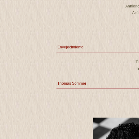
Anhídrid
Azú
Envejecimiento
T
T
Thomas Sommer