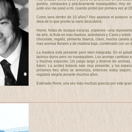
gordos, compactos y prácticamente inasequibles. Hoy en d
justo eso me pasó a mí, cuando probó por primera vez al 2
Como sera dentro de 10 años? Hoy aparece el purpuro osc
idea de lo que pronto la nariz descubrirá.
Humo, frutas de busque oscuras, especies –una represent
de aire, la fruta es mas madura, arándanos y Casis y sob
chocolate, regaliz, pimienta blanca, clavo, mucha canel
mas aromas florales y de madera baja, combinado con un d
La madera está presente pero bien integrada. En el palad
taninos duros pero no inasequibles. Los aromas cambian e
y muchas especies. Un juego largo y diverso de aromas, 
futuro. La acidez todavía sale muy presente, y las espe
próximos tres años se armoniza, entonces estoy seguro,
regalará alegría durante muchos años.
Estimado Rene, una vez más muchas gracias por este gran 