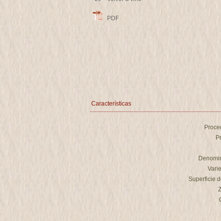
PDF
Características
Proce
P
Denomin
Vari
Superficie d
Z