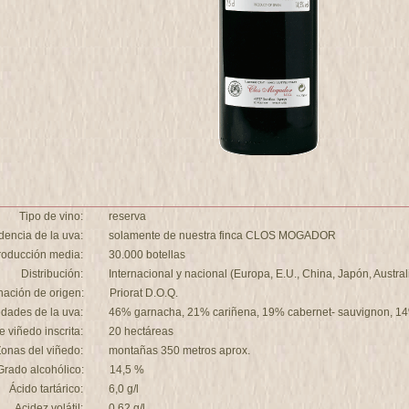
Tipo de vino:
reserva
dencia de la uva:
solamente de nuestra finca CLOS MOGADOR
roducción media:
30.000 botellas
Distribución:
Internacional y nacional (Europa, E.U., China, Japón, Australi
ación de origen:
Priorat D.O.Q.
edades de la uva:
46% garnacha, 21% cariñena, 19% cabernet- sauvignon, 1
e viñedo inscrita:
20 hectáreas
onas del viñedo:
montañas 350 metros aprox.
Grado alcohólico:
14,5 %
Ácido tartárico:
6,0 g/l
Acidez volátil:
0,62 g/l