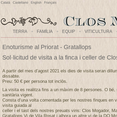
Català
Castellano
English
Français
TERRA
+
FAMÍLIA
+
EQUIP
+
VITICULTURA
Enoturisme al Priorat - Gratallops
Sol·licitud de visita a la finca i celler de 
A partir del mes d’agost 2021 els dies de visita seran dillu
dissabte.
Preu: 50 € per persona tot inclòs.
La visita es realitza fins a un màxim de 8 persones. O bé,
sanitària vigent.
Consta d’una volta comentada per les nostres finques en v
visita guiada al
celler i el tast dels nostres preuats vins: Clos Mogador, M
Gratallops Vi de Vila Rosat i alhora un altre vi de la DO Mo