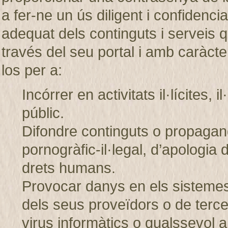
a fer-ne un ús diligent i confiden
adequat dels continguts i servei
través del seu portal i amb caràcter
los per a:
Incórrer en activitats il·lícites, 
públic.
Difondre continguts o propagand
pornogràfic-il·legal, d’apologia 
drets humans.
Provocar danys en els sistem
dels seus proveïdors o de tercer
virus informàtics o qualssevol a