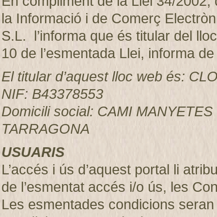
En compliment de la Llei 34/2002, d
la Informació i de Comerç Electr
S.L. l’informa que és titular del ll
10 de l’esmentada Llei, informa de
El titular d’aquest lloc web és:
NIF: B43378553
Domicili social: CAMI MANYETES
TARRAGONA
USUARIS
L’accés i ús d’aquest portal li atr
de l’esmentat accés i/o ús, les Co
Les esmentades condicions seran 