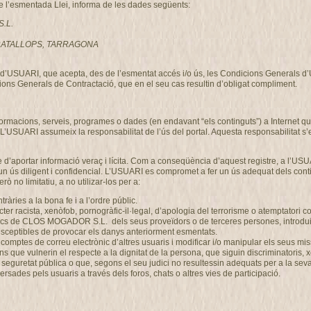
de l’esmentada Llei, informa de les dades següents:
S.L.
, GRATALLOPS, TARRAGONA
ció d’USUARI, que acepta, des de l’esmentat accés i/o ús, les Condicions Generals 
ons Generals de Contractació, que en el seu cas resultin d’obligat compliment.
nformacions, serveis, programes o dades (en endavant “els continguts”) a Intern
 L’USUARI assumeix la responsabilitat de l’ús del portal. Aquesta responsabilitat s’
 d’aportar informació veraç i lícita. Com a conseqüència d’aquest registre, a l’USU
n ús diligent i confidencial. L’USUARI es compromet a fer un ús adequat dels co
ò no limitatiu, a no utilizar-los per a:
ontràries a la bona fe i a l’ordre públic.
r racista, xenòfob, pornogràfic-il·legal, d’apologia del terrorisme o atemptatori c
gics de CLOS MOGADOR S.L. dels seus proveïdors o de terceres persones, introduir 
 susceptibles de provocar els danys anteriorment esmentats.
 els comptes de correu electrònic d’altres usuaris i modificar i/o manipular els se
ons que vulnerin el respecte a la dignitat de la persona, que siguin discriminatoris,
 o la seguretat pública o que, segons el seu judici no resultessin adequats per a l
rsades pels usuaris a través dels foros, chats o altres vies de participació.