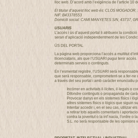
lloc web. D’acord amb l’exigència de l’article 10 
El titular d’aquest lloc web és: CLOS MOGADOR, 
NIF: B43378553
Domicili social: CAMI MANYETES S/N, 43737
USUARIS
L’accés i ús d’aquest portal li atribueix la condi
seran d’aplicació independentment de les Condici
ÚS DEL PORTAL
La pàgina web proporciona l’accés a multitut d’i
llicenciataris, als que l’USUARI pugui tenir accés.
determinats serveis o continguts.
En l’esmentat registre, l’USUARI será responsable
que serà responsable, comprometent-se a fer-ne u
a través del seu portal i amb caràcter enunciatiu per
Incórrer en activitats il·lícites, il·legals o c
Difondre continguts o propaganda de caràcte
Provocar danys en els sistemes físics i lò
altres sistemes físics o lògics que siguin
Intentar accedir i, en el seu cas, utilizar
a retirar tots aquells comentaris i aportaci
contra la joventut o la inf`nacia, l’ordre
S.L. no serà responsable de les opinions ve