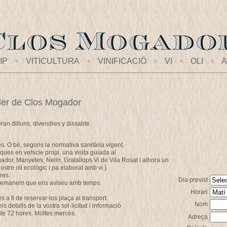
IP
+
VITICULTURA
+
VINIFICACIÓ
=
VI
+
OLI
+
A
s
celler de Clos Mogador
eran dilluns, divendres y dissabte.
es. O bé, segons la normativa sanitària vigent.
ques en vehicle propi, una visita guiada al
ogador, Manyetes, Nelin, Gratallops Vi de Vila Rosat i alhora un
stre oli ecològic i pa elaborat amb vi.)
res.
Dia previst
s demanem que ens aviseu amb temps.
Horari
a fi de reservar-los plaça al transport.
Nom
 detalls de la vostra sol·licitud i informació
de 72 hores. Moltes mercès.
Adreça