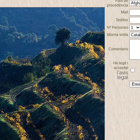
País de
procedència
Mail
Telèfon
Nº Persones
Idioma visita
Comentaris
He legit i
acceptat
l'avis
legal