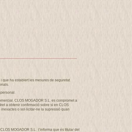
 que ha establert les mesures de seguretat
onals.
 personal.
u com comercial. CLOS MOGADOR S.L. es compromet a
 dret a obtenir confirmació sobre si en CLOS
inexactes o sol·licitar-ne la supressió quan
tat CLOS MOGADOR S.L. l’informa que és titular del