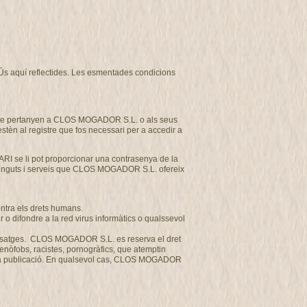
d’Ús aquí reflectides. Les esmentades condicions
et que pertanyen a CLOS MOGADOR S.L. o als seus
estèn al registre que fos necessari per a accedir a
ARI se li pot proporcionar una contrasenya de la
ntinguts i serveis que CLOS MOGADOR S.L. ofereix
ontra els drets humans.
o difondre a la red virus informàtics o qualssevol
us missatges. CLOS MOGADOR S.L. es reserva el dret
 xenòfobs, racistes, pornogràfics, que atemptin
a seva publicació. En qualsevol cas, CLOS MOGADOR