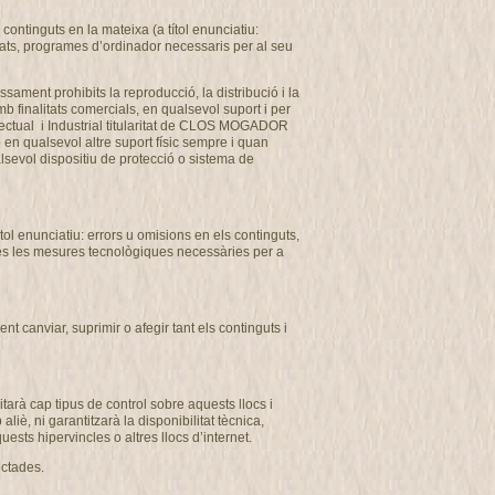
ontinguts en la mateixa (a títol enunciatiu:
usats, programes d’ordinador necessaris per al seu
ssament prohibits la reproducció, la distribució i la
b finalitats comercials, en qualsevol suport i per
ectual i Industrial titularitat de CLOS MOGADOR
o en qualsevol altre suport físic sempre i quan
alsevol dispositiu de protecció o sistema de
l enunciatiu: errors u omisions en els continguts,
totes les mesures tecnològiques necessàries per a
 canviar, suprimir o afegir tant els continguts i
arà cap tipus de control sobre aquests llocs i
, ni garantitzarà la disponibilitat tècnica,
uests hipervincles o altres llocs d’internet.
ectades.