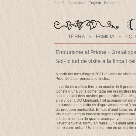
Català
Castellano
English
Français
TERRA
+
FAMÍLIA
+
EQU
Enoturisme al Priorat - Gratallop
Sol·licitud de visita a la finca i 
A partir del mes d’agost 2021 els dies de visita s
Preu: 50 € per persona tot inclòs.
La visita es realitza fins a un màxim de 8 person
Consta d’una volta comentada per les nostres fin
celler i el tast dels nostres preuats vins: Clos M
altre vi de la DO Montsant. (Tot acompanyat del no
La durada de la visita és d’aproximadament 3 ho
Us preguem puntualitat. En cas d'anul·lació, u
Visites en llengua francesa segons disponibilitat.
Infants: informeu de quants acompanyen els pares 
Havent enviat el formulari rebreu un e-mail amb els
sobre com arribar. Us contestarem en un màxim 