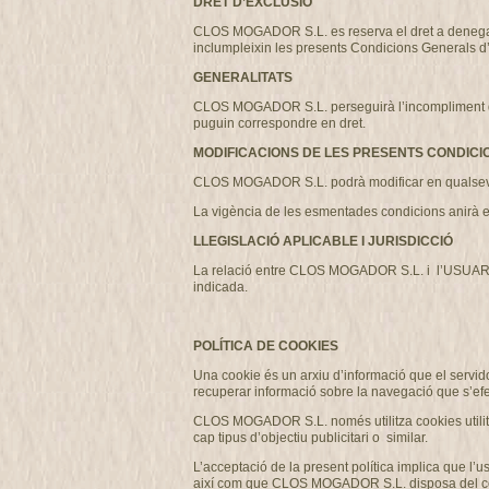
DRET D’EXCLUSIÓ
CLOS MOGADOR S.L. es reserva el dret a denegar o r
inclumpleixin les presents Condicions Generals d
GENERALITATS
CLOS MOGADOR S.L. perseguirà l’incompliment de les
puguin correspondre en dret.
MODIFICACIONS DE LES PRESENTS CONDICI
CLOS MOGADOR S.L. podrà modificar en qualsevo
La vigència de les esmentades condicions anirà e
LLEGISLACIÓ APLICABLE I JURISDICCIÓ
La relació entre CLOS MOGADOR S.L. i l’USUARI es 
indicada.
POLÍTICA DE COOKIES
Una cookie és un arxiu d’informació que el servido
recuperar informació sobre la navegació que s’efe
CLOS MOGADOR S.L. només utilitza cookies utilitza
cap tipus d’objectiu publicitari o similar.
L’acceptació de la present política implica que l
així com que CLOS MOGADOR S.L. disposa del consent