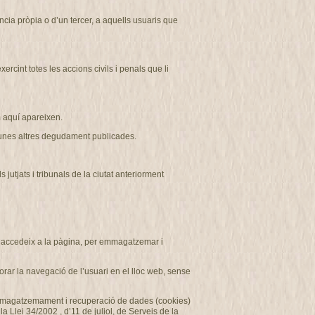
ncia pròpia o d’un tercer, a aquells usuaris que
cint totes les accions civils i penals que li
aquí apareixen.
r unes altres degudament publicades
.
tjats i tribunals de la ciutat anteriorment
ui accedeix a la pàgina, per emmagatzemar i
rar la navegació de l’usuari en el lloc web, sense
d’emmagatzemament i recuperació de dades (cookies)
 Llei 34/2002 , d’11 de juliol, de Serveis de la