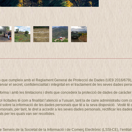
eb que cumpleix amb el Reglament General de Protecció de Dades (UE9 2016/679), i
ervar el secret, confidencialitat i integritat en el tractament de les seves dades pers
forma i amb les limitacions i drets que concedeix la protecció de dades de caràcter
ol·licitades té com a finalitat l’atenció a l’usuari, tant la de caire administrati
at sobre la informació de les dades personals que té a la seva disposició. Vostè té
als, per tant, te dret a accedir a les seves dades personals, rectificar les dades 
ts per les quals van ser recollides.
de Serveis de la Societat de la Informació i de Comerç Electrònic (LSSI-CE), l’enti