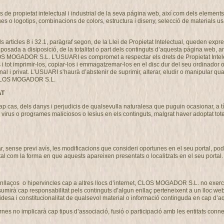
de propietat intelectual i industrial de la seva página web, així com dels elements c
ues o logotips, combinacions de colors, estructura i diseny, selecció de materials 
als articles 8 i 32.1, paràgraf segon, de la Llei de Propietat Intelectual, queden expre
osada a disiposició, de la totalitat o part dels continguts d’aquesta página web, am
CLOS MOGADOR S.L. L’USUARI es compromet a respectar els drets de Propietat Intel
ns i tot imprimir-los, copiar-los i emmagatzemar-los en el disc dur del seu ordinador 
nal i privat. L’USUARI s’haurà d’abstenir de suprimir, alterar, eludir o manipular qu
de CLOS MOGADOR S.L.
AT
s, dels danys i perjudicis de qualsevulla naturalesa que puguin ocasionar, a títo
ó de virus o programes maliciosos o lesius en els continguts, malgrat haver adoptat 
ense previ avís, les modificacions que consideri oportunes en el seu portal, podent
tal com la forma en que aquests apareixen presentats o localitzats en el seu portal.
llaços o hipervincles cap a altres llocs d’internet, CLOS MOGADOR S.L. no exercit
 cap responsabilitat pels continguts d’algun enllaç perteneixent a un lloc web aliè
 validesa i constitucionalitat de qualsevol material o informació continguda en cap d’aq
nes no implicarà cap tipus d’associació, fusió o participació amb les entitats conn