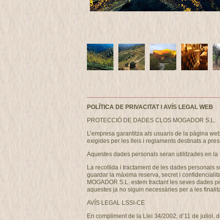
POLÍTICA DE PRIVACITAT I AVÍS LEGAL WEB
PROTECCIÓ DE DADES CLOS MOGADOR S.L.
L’empresa garantitza als usuaris de la página w
exigides per les lleis i reglaments destinats a pres
Aquestes dades personals seran utilitzades en la 
La recollida i tractament de les dades personals s
guardar la màxima reserva, secret i confidencialit
MOGADOR S.L. estem tractant les seves dades person
aquestes ja no siguin necessàries per a les finalita
AVÍS LEGAL LSSI-CE
En compliment de la Llei 34/2002, d’11 de juliol, 