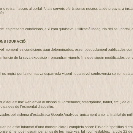
etirar l’accés al portal i/o als serveis oferts sense necessitat de preavís, a instà
’ús.
 presents condicions, així com qualsevol utilització indeguda del seu portal, exer
ONS I DURACIÓ
l moment les condicions aquí determinades, essent degudament publicades com 
n funció de la seva exposició i romandran vigents fins que siguin modificades pe
regirà per la normativa espanyola vigent i qualsevol controversia se sometrà als ju
r d’aquest lloc web envia al dispositiu (ordenador, smartphone, tablet, etc..) de q
ctua des de l’esmentat dispositiu.
des pel sistema d’estadística Google Analytics únicament amb la finalitat de millo
’usuari ha estat informat d’una manera clara i completa sobre l’ús de dispositius 
iment de l’usuari per a l’ús de les mateixes, tal i com estableix l’article 22 de la