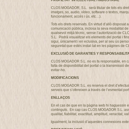
PROPIETAT INTELECTUAL i INDUSTRIAL
CLOS MOGADOR, S.L. serà titular de tots els drets 
imatges, so, audio, vídeo, software o textos, marq
funcionament, accés i ús, etc…).
Tots els drets reservats. En virtud d’allò disposat 
comunicació pública, inclosa la seva modalitat de p
qualsevol mitjà técnic, sense l’autorització de 
S.L. Podrà visualitzar els elements del portal i fi
sigui, únicament i en eclusiva, per al seu ús perso
seguretat que estés instal·lat en les pàgines 
EXCLUSIÓ DE GARANTIES Y RESPONSABILIT
CLOS MOGADOR S.L. no es fa responsable, en cap ca
falta de disponibilitat del portal o la transmissi
evitar-ho.
MODIFICACIONS
CLOS MOGADOR S.L. es reserva el dret d’efectuar, s
serveis que s’ofereixen a través de l’esmentat por
ENLLAÇOS
En el cas de que en la pàgina web hi haguessin en
continguts. En cap cas CLOS MOGADOR S.L. assumirà
qualitat, fiabilitat, exactitud, amplitud, veracitat,
Igualment, la inclusió d’aquestes connexions exter