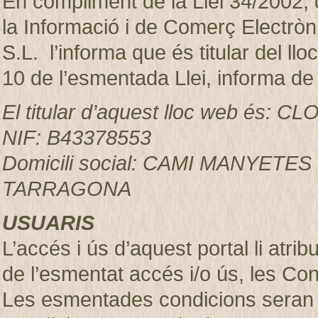
En compliment de la Llei 34/2002, d
la Informació i de Comerç Electr
S.L. l’informa que és titular del ll
10 de l’esmentada Llei, informa de
El titular d’aquest lloc web és:
NIF: B43378553
Domicili social: CAMI MANYETES
TARRAGONA
USUARIS
L’accés i ús d’aquest portal li atr
de l’esmentat accés i/o ús, les Co
Les esmentades condicions seran 