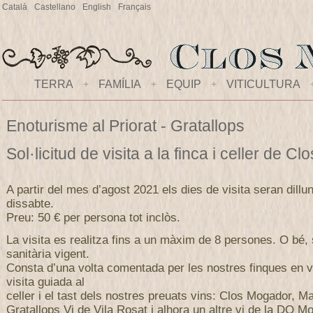
Català
Castellano
English
Français
TERRA
+
FAMÍLIA
+
EQUIP
+
VITICULTURA
Enoturisme al Priorat - Gratallops
Sol·licitud de visita a la finca i celler de 
A partir del mes d’agost 2021 els dies de visita seran dillu
dissabte.
Preu: 50 € per persona tot inclòs.
La visita es realitza fins a un màxim de 8 persones. O bé,
sanitària vigent.
Consta d’una volta comentada per les nostres finques en v
visita guiada al
celler i el tast dels nostres preuats vins: Clos Mogador, M
Gratallops Vi de Vila Rosat i alhora un altre vi de la DO Mo