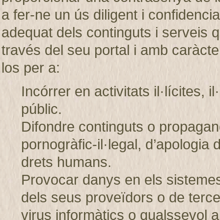
a fer-ne un ús diligent i confiden
adequat dels continguts i servei
través del seu portal i amb caràcter
los per a:
Incórrer en activitats il·lícites, 
públic.
Difondre continguts o propagand
pornogràfic-il·legal, d’apologia 
drets humans.
Provocar danys en els sistem
dels seus proveïdors o de tercer
virus informàtics o qualssevol a