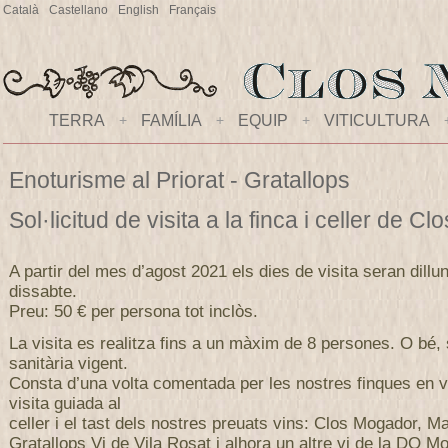
Català
Castellano
English
Français
TERRA
+
FAMÍLIA
+
EQUIP
+
VITICULTURA
Enoturisme al Priorat - Gratallops
Sol·licitud de visita a la finca i celler de 
A partir del mes d’agost 2021 els dies de visita seran dillu
dissabte.
Preu: 50 € per persona tot inclòs.
La visita es realitza fins a un màxim de 8 persones. O bé,
sanitària vigent.
Consta d’una volta comentada per les nostres finques en v
visita guiada al
celler i el tast dels nostres preuats vins: Clos Mogador, M
Gratallops Vi de Vila Rosat i alhora un altre vi de la DO Mo