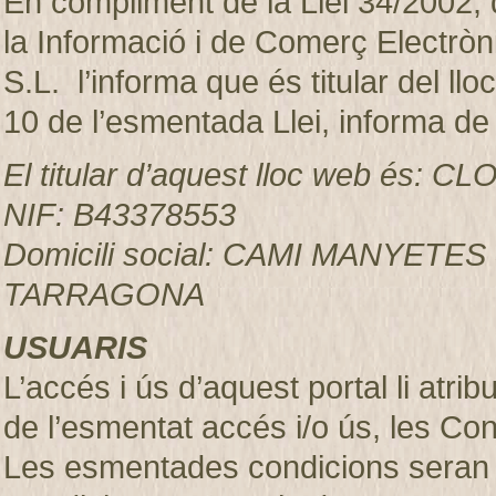
En compliment de la Llei 34/2002, d
la Informació i de Comerç Electr
S.L. l’informa que és titular del ll
10 de l’esmentada Llei, informa de
El titular d’aquest lloc web és:
NIF: B43378553
Domicili social: CAMI MANYETES
TARRAGONA
USUARIS
L’accés i ús d’aquest portal li atr
de l’esmentat accés i/o ús, les Co
Les esmentades condicions seran 