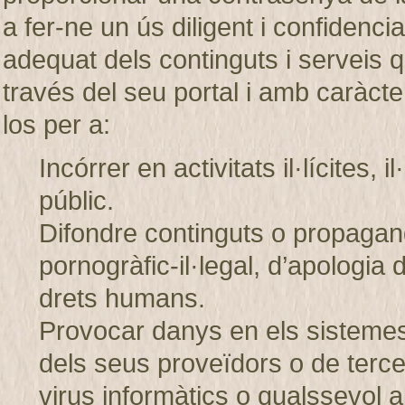
a fer-ne un ús diligent i confiden
adequat dels continguts i servei
través del seu portal i amb caràcter
los per a:
Incórrer en activitats il·lícites, 
públic.
Difondre continguts o propagand
pornogràfic-il·legal, d’apologia 
drets humans.
Provocar danys en els sistem
dels seus proveïdors o de tercer
virus informàtics o qualssevol a