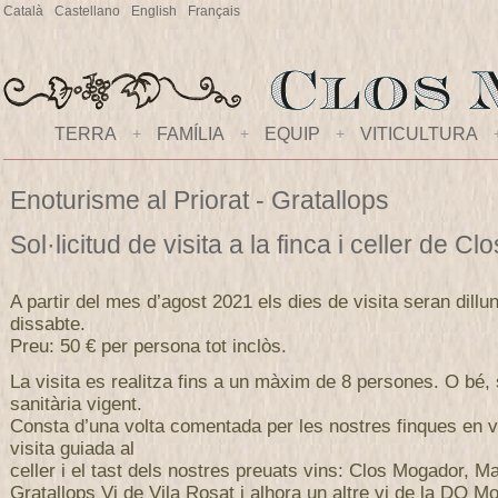
Català
Castellano
English
Français
TERRA
+
FAMÍLIA
+
EQUIP
+
VITICULTURA
Enoturisme al Priorat - Gratallops
Sol·licitud de visita a la finca i celler de 
A partir del mes d’agost 2021 els dies de visita seran dillu
dissabte.
Preu: 50 € per persona tot inclòs.
La visita es realitza fins a un màxim de 8 persones. O bé,
sanitària vigent.
Consta d’una volta comentada per les nostres finques en v
visita guiada al
celler i el tast dels nostres preuats vins: Clos Mogador, M
Gratallops Vi de Vila Rosat i alhora un altre vi de la DO Mo