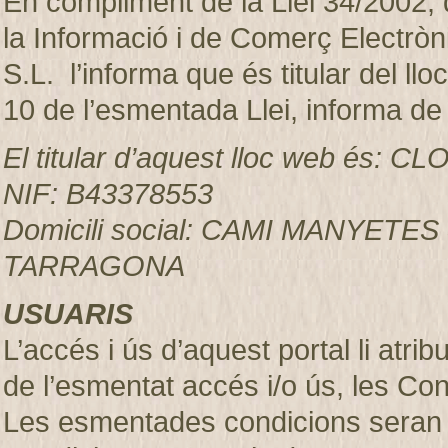
En compliment de la Llei 34/2002, d
la Informació i de Comerç Electr
S.L. l’informa que és titular del ll
10 de l’esmentada Llei, informa de
El titular d’aquest lloc web és:
NIF: B43378553
Domicili social: CAMI MANYETES
TARRAGONA
USUARIS
L’accés i ús d’aquest portal li atr
de l’esmentat accés i/o ús, les Co
Les esmentades condicions seran 