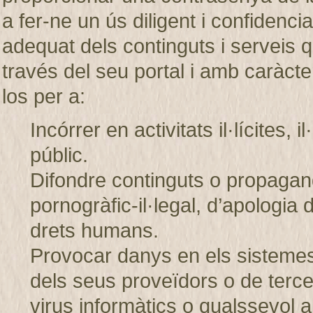
a fer-ne un ús diligent i confiden
adequat dels continguts i servei
través del seu portal i amb caràcter
los per a:
Incórrer en activitats il·lícites, 
públic.
Difondre continguts o propagand
pornogràfic-il·legal, d’apologia 
drets humans.
Provocar danys en els sistem
dels seus proveïdors o de tercer
virus informàtics o qualssevol a