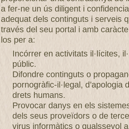
a fer-ne un ús diligent i confiden
adequat dels continguts i servei
través del seu portal i amb caràcter
los per a:
Incórrer en activitats il·lícites, 
públic.
Difondre continguts o propagand
pornogràfic-il·legal, d’apologia 
drets humans.
Provocar danys en els sistem
dels seus proveïdors o de tercer
virus informàtics o qualssevol a