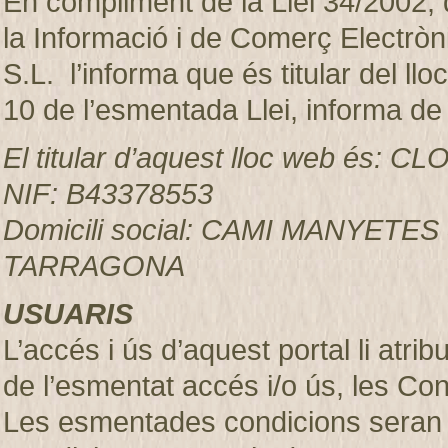
En compliment de la Llei 34/2002, d
la Informació i de Comerç Electr
S.L. l’informa que és titular del ll
10 de l’esmentada Llei, informa de
El titular d’aquest lloc web és:
NIF: B43378553
Domicili social: CAMI MANYETES
TARRAGONA
USUARIS
L’accés i ús d’aquest portal li atr
de l’esmentat accés i/o ús, les Co
Les esmentades condicions seran 