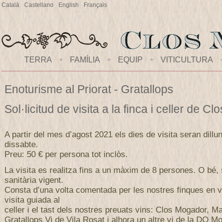
Català
Castellano
English
Français
TERRA
+
FAMÍLIA
+
EQUIP
+
VITICULTURA
Enoturisme al Priorat - Gratallops
Sol·licitud de visita a la finca i celler de 
A partir del mes d’agost 2021 els dies de visita seran dillu
dissabte.
Preu: 50 € per persona tot inclòs.
La visita es realitza fins a un màxim de 8 persones. O bé,
sanitària vigent.
Consta d’una volta comentada per les nostres finques en v
visita guiada al
celler i el tast dels nostres preuats vins: Clos Mogador, M
Gratallops Vi de Vila Rosat i alhora un altre vi de la DO Mo