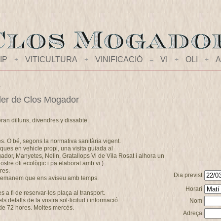
IP
+
VITICULTURA
+
VINIFICACIÓ
=
VI
+
OLI
+
A
s
celler de Clos Mogador
eran dilluns, divendres y dissabte.
es. O bé, segons la normativa sanitària vigent.
ques en vehicle propi, una visita guiada al
ogador, Manyetes, Nelin, Gratallops Vi de Vila Rosat i alhora un
stre oli ecològic i pa elaborat amb vi.)
res.
Dia previst
s demanem que ens aviseu amb temps.
Horari
a fi de reservar-los plaça al transport.
 detalls de la vostra sol·licitud i informació
Nom
de 72 hores. Moltes mercès.
Adreça