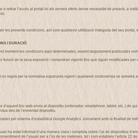
etirar l’accés al portal i/o als serveis oferts sense necessitat de preavís, a instà
’ús.
 presents condicions, així com qualsevol utilització indeguda del seu portal, exer
ONS I DURACIÓ
l moment les condicions aquí determinades, essent degudament publicades com 
n funció de la seva exposició i romandran vigents fins que siguin modificades pe
regirà per la normativa espanyola vigent i qualsevol controversia se sometrà als ju
r d’aquest lloc web envia al dispositiu (ordenador, smartphone, tablet, etc..) de q
ctua des de l’esmentat dispositiu.
des pel sistema d’estadística Google Analytics únicament amb la finalitat de millo
’usuari ha estat informat d’una manera clara i completa sobre l’ús de dispositius 
iment de l’usuari per a l’ús de les mateixes, tal i com estableix l’article 22 de la