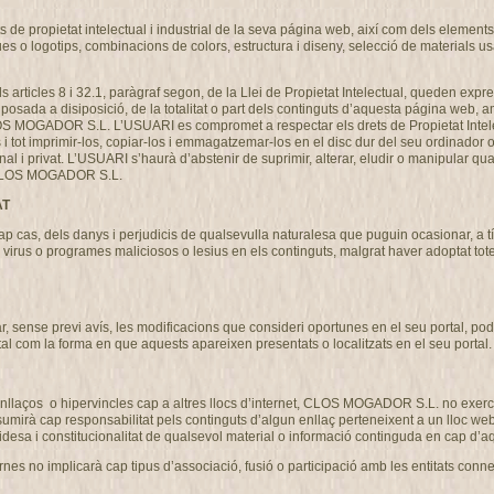
de propietat intelectual i industrial de la seva página web, així com dels elements c
ues o logotips, combinacions de colors, estructura i diseny, selecció de materials 
als articles 8 i 32.1, paràgraf segon, de la Llei de Propietat Intelectual, queden expre
osada a disiposició, de la totalitat o part dels continguts d’aquesta página web, am
CLOS MOGADOR S.L. L’USUARI es compromet a respectar els drets de Propietat Intel
ns i tot imprimir-los, copiar-los i emmagatzemar-los en el disc dur del seu ordinador 
nal i privat. L’USUARI s’haurà d’abstenir de suprimir, alterar, eludir o manipular qu
de CLOS MOGADOR S.L.
AT
s, dels danys i perjudicis de qualsevulla naturalesa que puguin ocasionar, a títo
ó de virus o programes maliciosos o lesius en els continguts, malgrat haver adoptat 
ense previ avís, les modificacions que consideri oportunes en el seu portal, podent
tal com la forma en que aquests apareixen presentats o localitzats en el seu portal.
llaços o hipervincles cap a altres llocs d’internet, CLOS MOGADOR S.L. no exercit
 cap responsabilitat pels continguts d’algun enllaç perteneixent a un lloc web aliè
 validesa i constitucionalitat de qualsevol material o informació continguda en cap d’aq
nes no implicarà cap tipus d’associació, fusió o participació amb les entitats conn