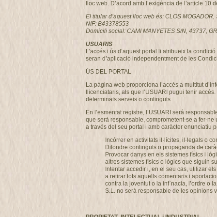
lloc web. D’acord amb l’exigència de l’article 10 
El titular d’aquest lloc web és: CLOS MOGADOR, 
NIF: B43378553
Domicili social: CAMI MANYETES S/N, 43737
USUARIS
L’accés i ús d’aquest portal li atribueix la condi
seran d’aplicació independentment de les Condici
ÚS DEL PORTAL
La pàgina web proporciona l’accés a multitut d’i
llicenciataris, als que l’USUARI pugui tenir accés.
determinats serveis o continguts.
En l’esmentat registre, l’USUARI será responsable
que serà responsable, comprometent-se a fer-ne u
a través del seu portal i amb caràcter enunciatiu per
Incórrer en activitats il·lícites, il·legals o c
Difondre continguts o propaganda de caràcte
Provocar danys en els sistemes físics i lò
altres sistemes físics o lògics que siguin
Intentar accedir i, en el seu cas, utilizar
a retirar tots aquells comentaris i aportaci
contra la joventut o la inf`nacia, l’ordre
S.L. no serà responsable de les opinions ve