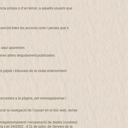
ncia pròpia o d’un tercer, a aquells usuaris que
cint totes les accions civils i penals que li
aquí apareixen.
r unes altres degudament publicades
.
tjats i tribunals de la ciutat anteriorment
ui accedeix a la pàgina, per emmagatzemar i
rar la navegació de l’usuari en el lloc web, sense
d’emmagatzemament i recuperació de dades (cookies)
 Llei 34/2002 , d’11 de juliol, de Serveis de la