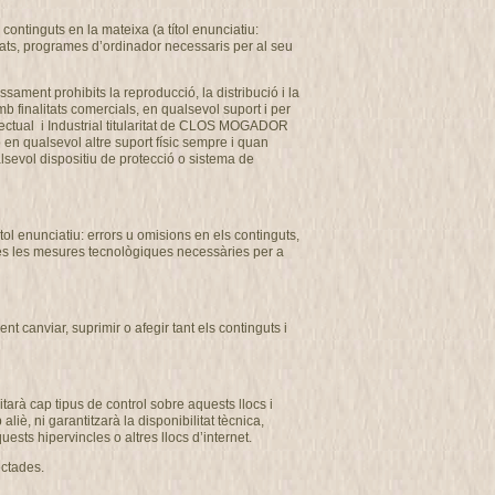
ontinguts en la mateixa (a títol enunciatiu:
usats, programes d’ordinador necessaris per al seu
ssament prohibits la reproducció, la distribució i la
b finalitats comercials, en qualsevol suport i per
ectual i Industrial titularitat de CLOS MOGADOR
o en qualsevol altre suport físic sempre i quan
alsevol dispositiu de protecció o sistema de
l enunciatiu: errors u omisions en els continguts,
totes les mesures tecnològiques necessàries per a
 canviar, suprimir o afegir tant els continguts i
arà cap tipus de control sobre aquests llocs i
, ni garantitzarà la disponibilitat tècnica,
uests hipervincles o altres llocs d’internet.
ectades.