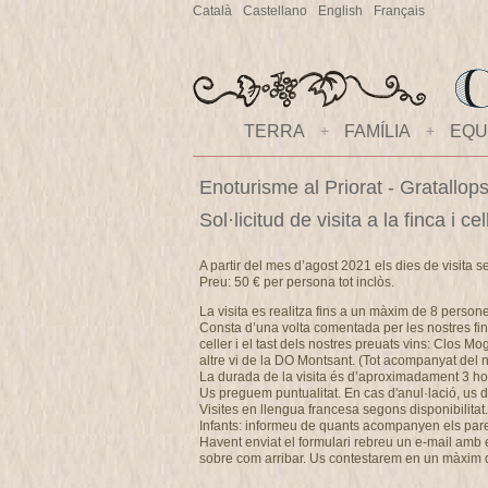
Català
Castellano
English
Français
TERRA
+
FAMÍLIA
+
EQU
Enoturisme al Priorat - Gratallop
Sol·licitud de visita a la finca i 
A partir del mes d’agost 2021 els dies de visita s
Preu: 50 € per persona tot inclòs.
La visita es realitza fins a un màxim de 8 person
Consta d’una volta comentada per les nostres fin
celler i el tast dels nostres preuats vins: Clos M
altre vi de la DO Montsant. (Tot acompanyat del no
La durada de la visita és d’aproximadament 3 ho
Us preguem puntualitat. En cas d'anul·lació, u
Visites en llengua francesa segons disponibilitat.
Infants: informeu de quants acompanyen els pares 
Havent enviat el formulari rebreu un e-mail amb els
sobre com arribar. Us contestarem en un màxim 