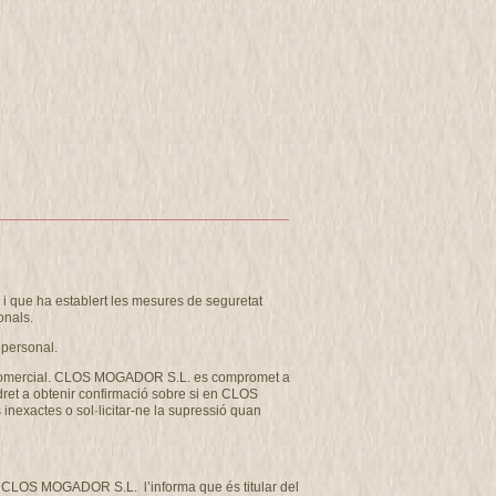
 que ha establert les mesures de seguretat
onals.
 personal.
u com comercial. CLOS MOGADOR S.L. es compromet a
 dret a obtenir confirmació sobre si en CLOS
inexactes o sol·licitar-ne la supressió quan
tat CLOS MOGADOR S.L. l’informa que és titular del