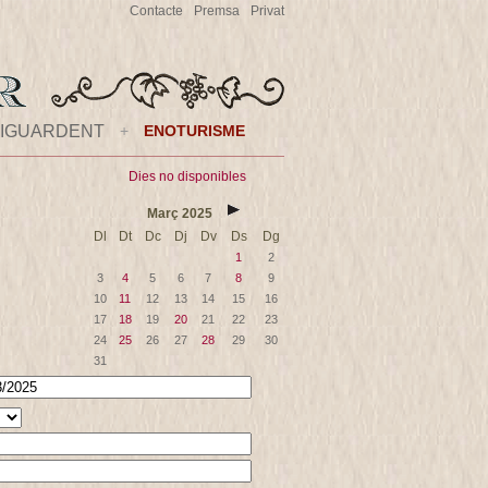
Contacte
Premsa
Privat
IGUARDENT
+
ENOTURISME
Dies no disponibles
Març
2025
Dl
Dt
Dc
Dj
Dv
Ds
Dg
1
2
3
4
5
6
7
8
9
10
11
12
13
14
15
16
17
18
19
20
21
22
23
24
25
26
27
28
29
30
31