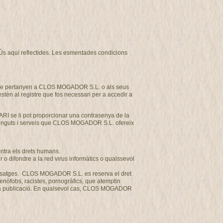
d’Ús aquí reflectides. Les esmentades condicions
et que pertanyen a CLOS MOGADOR S.L. o als seus
estèn al registre que fos necessari per a accedir a
ARI se li pot proporcionar una contrasenya de la
ntinguts i serveis que CLOS MOGADOR S.L. ofereix
ontra els drets humans.
o difondre a la red virus informàtics o qualssevol
us missatges. CLOS MOGADOR S.L. es reserva el dret
 xenòfobs, racistes, pornogràfics, que atemptin
a seva publicació. En qualsevol cas, CLOS MOGADOR