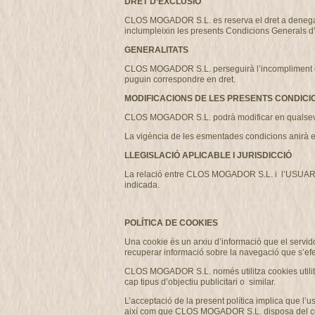
DRET D’EXCLUSIÓ
CLOS MOGADOR S.L. es reserva el dret a denegar o r
inclumpleixin les presents Condicions Generals d
GENERALITATS
CLOS MOGADOR S.L. perseguirà l’incompliment de les
puguin correspondre en dret.
MODIFICACIONS DE LES PRESENTS CONDICI
CLOS MOGADOR S.L. podrà modificar en qualsevo
La vigència de les esmentades condicions anirà e
LLEGISLACIÓ APLICABLE I JURISDICCIÓ
La relació entre CLOS MOGADOR S.L. i l’USUARI es 
indicada.
POLÍTICA DE COOKIES
Una cookie és un arxiu d’informació que el servido
recuperar informació sobre la navegació que s’efe
CLOS MOGADOR S.L. només utilitza cookies utilitza
cap tipus d’objectiu publicitari o similar.
L’acceptació de la present política implica que l
així com que CLOS MOGADOR S.L. disposa del consent