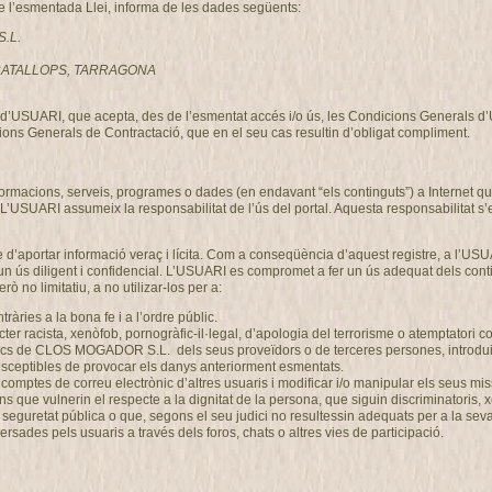
de l’esmentada Llei, informa de les dades següents:
S.L.
, GRATALLOPS, TARRAGONA
ció d’USUARI, que acepta, des de l’esmentat accés i/o ús, les Condicions Generals 
ons Generals de Contractació, que en el seu cas resultin d’obligat compliment.
nformacions, serveis, programes o dades (en endavant “els continguts”) a Intern
 L’USUARI assumeix la responsabilitat de l’ús del portal. Aquesta responsabilitat s’
 d’aportar informació veraç i lícita. Com a conseqüència d’aquest registre, a l’USU
n ús diligent i confidencial. L’USUARI es compromet a fer un ús adequat dels co
ò no limitatiu, a no utilizar-los per a:
ontràries a la bona fe i a l’ordre públic.
r racista, xenòfob, pornogràfic-il·legal, d’apologia del terrorisme o atemptatori c
gics de CLOS MOGADOR S.L. dels seus proveïdors o de terceres persones, introduir 
 susceptibles de provocar els danys anteriorment esmentats.
 els comptes de correu electrònic d’altres usuaris i modificar i/o manipular els se
ons que vulnerin el respecte a la dignitat de la persona, que siguin discriminatoris,
 o la seguretat pública o que, segons el seu judici no resultessin adequats per a l
rsades pels usuaris a través dels foros, chats o altres vies de participació.