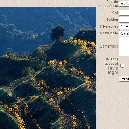
País de
procedència
Mail
Telèfon
Nº Persones
Idioma visita
Comentaris
He legit i
acceptat
l'avis
legal