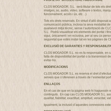
PROPIETAT INTELECTUAL i INDUSTRIAL
CLOS MOGADOR, S.L. serà titular de tots els drets 
imatges, so, audio, vídeo, software o textos, marq
funcionament, accés i ús, etc…).
Tots els drets reservats. En virtud d’allò disposat 
comunicació pública, inclosa la seva modalitat de p
qualsevol mitjà técnic, sense l’autorització de 
S.L. Podrà visualitzar els elements del portal i fi
sigui, únicament i en eclusiva, per al seu ús perso
seguretat que estés instal·lat en les pàgines 
EXCLUSIÓ DE GARANTIES Y RESPONSABILIT
CLOS MOGADOR S.L. no es fa responsable, en cap ca
falta de disponibilitat del portal o la transmissi
evitar-ho.
MODIFICACIONS
CLOS MOGADOR S.L. es reserva el dret d’efectuar, s
serveis que s’ofereixen a través de l’esmentat por
ENLLAÇOS
En el cas de que en la pàgina web hi haguessin en
continguts. En cap cas CLOS MOGADOR S.L. assumirà
qualitat, fiabilitat, exactitud, amplitud, veracitat,
Igualment, la inclusió d’aquestes connexions exter