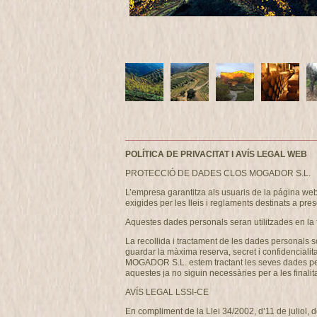
POLÍTICA DE PRIVACITAT I AVÍS LEGAL WEB
PROTECCIÓ DE DADES CLOS MOGADOR S.L.
L’empresa garantitza als usuaris de la página w
exigides per les lleis i reglaments destinats a pres
Aquestes dades personals seran utilitzades en la 
La recollida i tractament de les dades personals s
guardar la màxima reserva, secret i confidencialit
MOGADOR S.L. estem tractant les seves dades person
aquestes ja no siguin necessàries per a les finalita
AVÍS LEGAL LSSI-CE
En compliment de la Llei 34/2002, d’11 de juliol, 