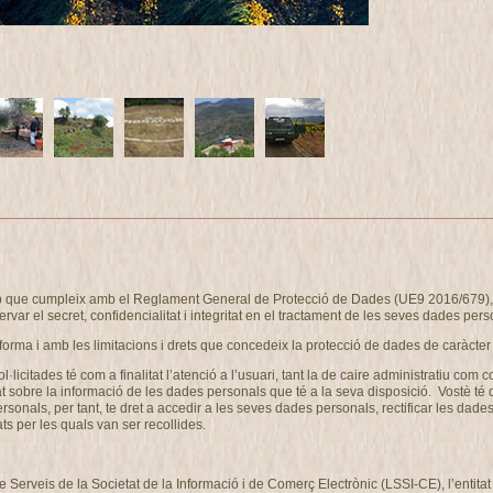
eb que cumpleix amb el Reglament General de Protecció de Dades (UE9 2016/679), i
ervar el secret, confidencialitat i integritat en el tractament de les seves dades pers
forma i amb les limitacions i drets que concedeix la protecció de dades de caràcter
ol·licitades té com a finalitat l’atenció a l’usuari, tant la de caire administrati
at sobre la informació de les dades personals que té a la seva disposició. Vostè té
als, per tant, te dret a accedir a les seves dades personals, rectificar les dades 
ts per les quals van ser recollides.
de Serveis de la Societat de la Informació i de Comerç Electrònic (LSSI-CE), l’enti