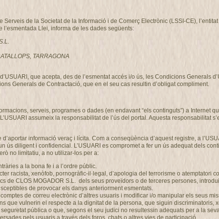
de Serveis de la Societat de la Informació i de Comerç Electrònic (LSSI-CE), l’enti
de l’esmentada Llei, informa de les dades següents:
S.L.
, GRATALLOPS, TARRAGONA
ció d’USUARI, que acepta, des de l’esmentat accés i/o ús, les Condicions Generals 
ons Generals de Contractació, que en el seu cas resultin d’obligat compliment.
nformacions, serveis, programes o dades (en endavant “els continguts”) a Intern
 L’USUARI assumeix la responsabilitat de l’ús del portal. Aquesta responsabilitat s’
 d’aportar informació veraç i lícita. Com a conseqüència d’aquest registre, a l’USU
n ús diligent i confidencial. L’USUARI es compromet a fer un ús adequat dels co
ò no limitatiu, a no utilizar-los per a:
ontràries a la bona fe i a l’ordre públic.
r racista, xenòfob, pornogràfic-il·legal, d’apologia del terrorisme o atemptatori c
gics de CLOS MOGADOR S.L. dels seus proveïdors o de terceres persones, introduir 
 susceptibles de provocar els danys anteriorment esmentats.
 els comptes de correu electrònic d’altres usuaris i modificar i/o manipular els se
ons que vulnerin el respecte a la dignitat de la persona, que siguin discriminatoris,
 o la seguretat pública o que, segons el seu judici no resultessin adequats per a l
rsades pels usuaris a través dels foros, chats o altres vies de participació.