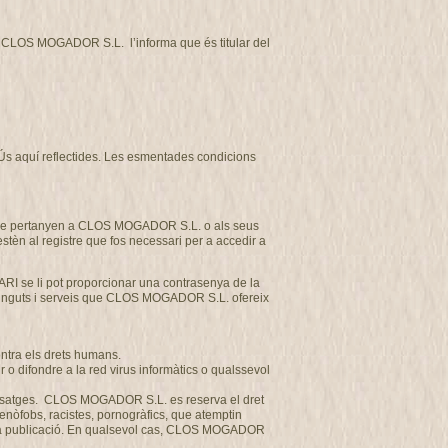
tat CLOS MOGADOR S.L. l’informa que és titular del
d’Ús aquí reflectides. Les esmentades condicions
et que pertanyen a CLOS MOGADOR S.L. o als seus
estèn al registre que fos necessari per a accedir a
ARI se li pot proporcionar una contrasenya de la
ntinguts i serveis que CLOS MOGADOR S.L. ofereix
ontra els drets humans.
o difondre a la red virus informàtics o qualssevol
us missatges. CLOS MOGADOR S.L. es reserva el dret
 xenòfobs, racistes, pornogràfics, que atemptin
a seva publicació. En qualsevol cas, CLOS MOGADOR