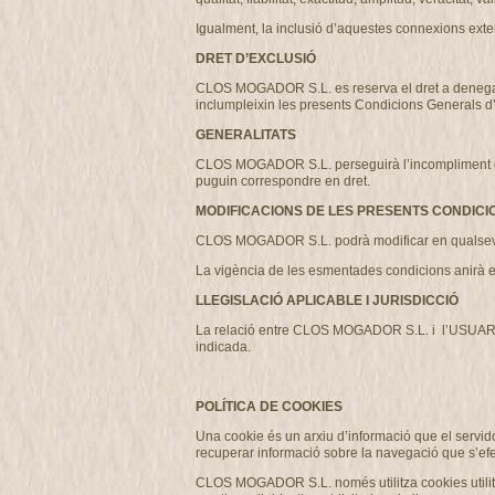
Igualment, la inclusió d’aquestes connexions exter
DRET D’EXCLUSIÓ
CLOS MOGADOR S.L. es reserva el dret a denegar o r
inclumpleixin les presents Condicions Generals d
GENERALITATS
CLOS MOGADOR S.L. perseguirà l’incompliment de les
puguin correspondre en dret.
MODIFICACIONS DE LES PRESENTS CONDICI
CLOS MOGADOR S.L. podrà modificar en qualsevo
La vigència de les esmentades condicions anirà e
LLEGISLACIÓ APLICABLE I JURISDICCIÓ
La relació entre CLOS MOGADOR S.L. i l’USUARI es 
indicada.
POLÍTICA DE COOKIES
Una cookie és un arxiu d’informació que el servido
recuperar informació sobre la navegació que s’efe
CLOS MOGADOR S.L. només utilitza cookies utilitza