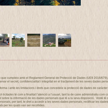
eb que cumpleix amb el Reglament General de Protecció de Dades (UE9 2016/679), i
ervar el secret, confidencialitat i integritat en el tractament de les seves dades pers
forma i amb les limitacions i drets que concedeix la protecció de dades de caràcter
ol·licitades té com a finalitat l’atenció a l’usuari, tant la de caire administrati
at sobre la informació de les dades personals que té a la seva disposició. Vostè té
als, per tant, te dret a accedir a les seves dades personals, rectificar les dades 
ts per les quals van ser recollides.