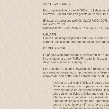
AVÍS LEGAL LSSI-CE
En compliment de la Llei 34/2002, d’11 de juliol, 
lloc web. D’acord amb l’exigència de l’article 10 
El titular d’aquest lloc web és: CLOS MOGADOR, 
NIF: B43378553
Domicili social: CAMI MANYETES S/N, 43737
USUARIS
L’accés i ús d’aquest portal li atribueix la condi
seran d’aplicació independentment de les Condici
ÚS DEL PORTAL
La pàgina web proporciona l’accés a multitut d’i
llicenciataris, als que l’USUARI pugui tenir accés.
determinats serveis o continguts.
En l’esmentat registre, l’USUARI será responsable
que serà responsable, comprometent-se a fer-ne u
a través del seu portal i amb caràcter enunciatiu per
Incórrer en activitats il·lícites, il·legals o c
Difondre continguts o propaganda de caràcte
Provocar danys en els sistemes físics i lò
altres sistemes físics o lògics que siguin
Intentar accedir i, en el seu cas, utilizar
a retirar tots aquells comentaris i aportaci
contra la joventut o la inf`nacia, l’ordre
S.L. no serà responsable de les opinions ve