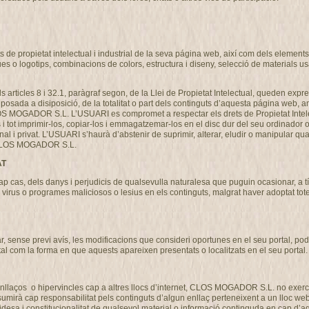
de propietat intelectual i industrial de la seva página web, així com dels elements c
ues o logotips, combinacions de colors, estructura i diseny, selecció de materials 
als articles 8 i 32.1, paràgraf segon, de la Llei de Propietat Intelectual, queden expre
osada a disiposició, de la totalitat o part dels continguts d’aquesta página web, am
CLOS MOGADOR S.L. L’USUARI es compromet a respectar els drets de Propietat Intel
ns i tot imprimir-los, copiar-los i emmagatzemar-los en el disc dur del seu ordinador 
nal i privat. L’USUARI s’haurà d’abstenir de suprimir, alterar, eludir o manipular qu
de CLOS MOGADOR S.L.
AT
s, dels danys i perjudicis de qualsevulla naturalesa que puguin ocasionar, a títo
ó de virus o programes maliciosos o lesius en els continguts, malgrat haver adoptat 
ense previ avís, les modificacions que consideri oportunes en el seu portal, podent
tal com la forma en que aquests apareixen presentats o localitzats en el seu portal.
llaços o hipervincles cap a altres llocs d’internet, CLOS MOGADOR S.L. no exercit
 cap responsabilitat pels continguts d’algun enllaç perteneixent a un lloc web aliè
 validesa i constitucionalitat de qualsevol material o informació continguda en cap d’aq