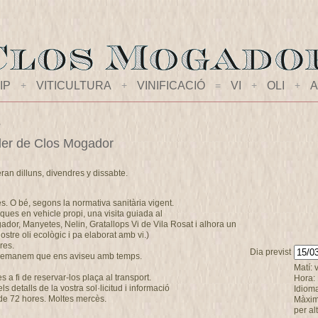
IP
+
VITICULTURA
+
VINIFICACIÓ
=
VI
+
OLI
+
A
s
celler de Clos Mogador
eran dilluns, divendres y dissabte.
es. O bé, segons la normativa sanitària vigent.
ques en vehicle propi, una visita guiada al
ogador, Manyetes, Nelin, Gratallops Vi de Vila Rosat i alhora un
stre oli ecològic i pa elaborat amb vi.)
res.
Dia previst
s demanem que ens aviseu amb temps.
Matí: 
a fi de reservar-los plaça al transport.
Hora:
 detalls de la vostra sol·licitud i informació
Idiom
de 72 hores. Moltes mercès.
Màxim
per al