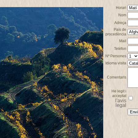
Horari
Nom
Adreça
País de
procedència
Mail
Telèfon
Nº Persones
Idioma visita
Comentaris
He legit i
acceptat
l'avis
legal