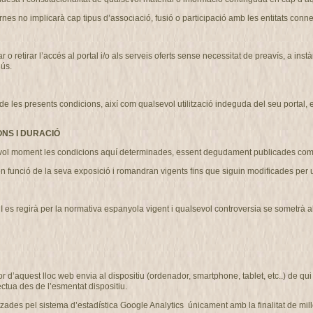
nes no implicarà cap tipus d’associació, fusió o participació amb les entitats conn
etirar l’accés al portal i/o als serveis oferts sense necessitat de preavís, a instà
’ús.
 presents condicions, així com qualsevol utilització indeguda del seu portal, exer
ONS I DURACIÓ
l moment les condicions aquí determinades, essent degudament publicades com 
n funció de la seva exposició i romandran vigents fins que siguin modificades pe
regirà per la normativa espanyola vigent i qualsevol controversia se sometrà als ju
r d’aquest lloc web envia al dispositiu (ordenador, smartphone, tablet, etc..) de q
ctua des de l’esmentat dispositiu.
des pel sistema d’estadística Google Analytics únicament amb la finalitat de millo