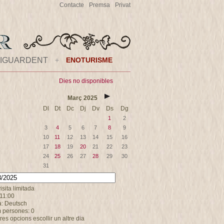
Contacte
Premsa
Privat
IGUARDENT
+
ENOTURISME
Dies no disponibles
Març
2025
Dl
Dt
Dc
Dj
Dv
Ds
Dg
1
2
3
4
5
6
7
8
9
10
11
12
13
14
15
16
17
18
19
20
21
22
23
24
25
26
27
28
29
30
31
visita limitada
 11:00
a: Deutsch
 persones: 0
tres opcions escollir un altre dia