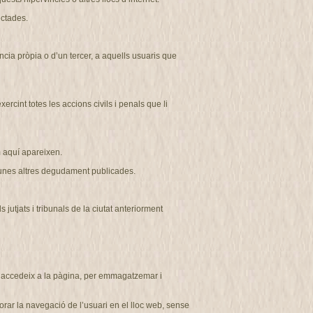
ectades.
ncia pròpia o d’un tercer, a aquells usuaris que
cint totes les accions civils i penals que li
aquí apareixen.
r unes altres degudament publicades
.
tjats i tribunals de la ciutat anteriorment
ui accedeix a la pàgina, per emmagatzemar i
rar la navegació de l’usuari en el lloc web, sense