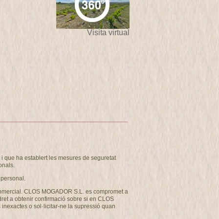
Visita virtual
 que ha establert les mesures de seguretat
onals.
 personal.
u com comercial. CLOS MOGADOR S.L. es compromet a
 dret a obtenir confirmació sobre si en CLOS
inexactes o sol·licitar-ne la supressió quan