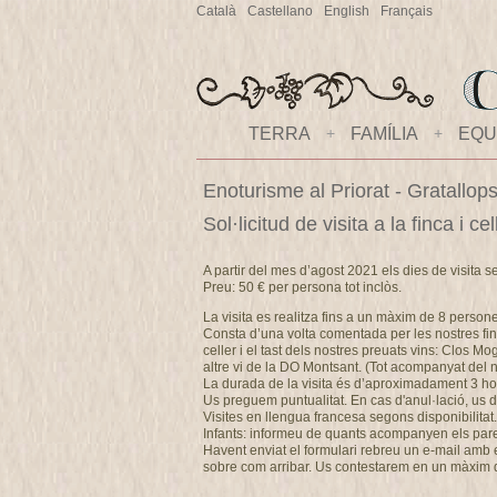
Català
Castellano
English
Français
TERRA
+
FAMÍLIA
+
EQU
Enoturisme al Priorat - Gratallop
Sol·licitud de visita a la finca i 
A partir del mes d’agost 2021 els dies de visita s
Preu: 50 € per persona tot inclòs.
La visita es realitza fins a un màxim de 8 person
Consta d’una volta comentada per les nostres fin
celler i el tast dels nostres preuats vins: Clos M
altre vi de la DO Montsant. (Tot acompanyat del no
La durada de la visita és d’aproximadament 3 ho
Us preguem puntualitat. En cas d'anul·lació, u
Visites en llengua francesa segons disponibilitat.
Infants: informeu de quants acompanyen els pares 
Havent enviat el formulari rebreu un e-mail amb els
sobre com arribar. Us contestarem en un màxim 