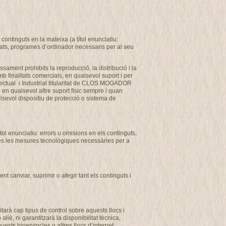
ontinguts en la mateixa (a títol enunciatiu:
usats, programes d’ordinador necessaris per al seu
ssament prohibits la reproducció, la distribució i la
b finalitats comercials, en qualsevol suport i per
ectual i Industrial titularitat de CLOS MOGADOR
o en qualsevol altre suport físic sempre i quan
alsevol dispositiu de protecció o sistema de
l enunciatiu: errors u omisions en els continguts,
totes les mesures tecnològiques necessàries per a
 canviar, suprimir o afegir tant els continguts i
arà cap tipus de control sobre aquests llocs i
, ni garantitzarà la disponibilitat tècnica,
uests hipervincles o altres llocs d’internet.