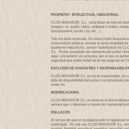
PROPIETAT INTELECTUAL i INDUSTRIAL
CLOS MOGADOR, S.L. serà titular de tots els drets 
imatges, so, audio, vídeo, software o textos, marq
funcionament, accés i ús, etc…).
Tots els drets reservats. En virtud d’allò disposat 
comunicació pública, inclosa la seva modalitat de p
qualsevol mitjà técnic, sense l’autorització de 
S.L. Podrà visualitzar els elements del portal i fi
sigui, únicament i en eclusiva, per al seu ús perso
seguretat que estés instal·lat en les pàgines 
EXCLUSIÓ DE GARANTIES Y RESPONSABILIT
CLOS MOGADOR S.L. no es fa responsable, en cap ca
falta de disponibilitat del portal o la transmissi
evitar-ho.
MODIFICACIONS
CLOS MOGADOR S.L. es reserva el dret d’efectuar, s
serveis que s’ofereixen a través de l’esmentat por
ENLLAÇOS
En el cas de que en la pàgina web hi haguessin en
continguts. En cap cas CLOS MOGADOR S.L. assumirà
qualitat, fiabilitat, exactitud, amplitud, veracitat,