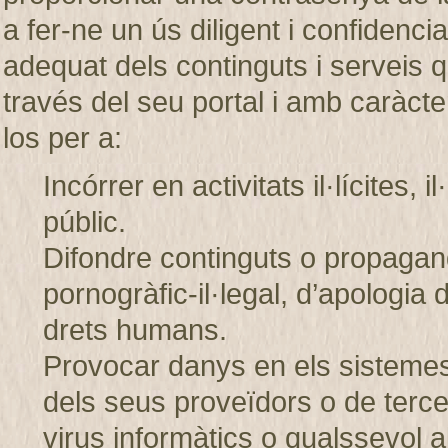
a fer-ne un ús diligent i confiden
adequat dels continguts i servei
través del seu portal i amb caràcter
los per a:
Incórrer en activitats il·lícites, 
públic.
Difondre continguts o propagand
pornogràfic-il·legal, d’apologia 
drets humans.
Provocar danys en els sistem
dels seus proveïdors o de tercer
virus informàtics o qualssevol a