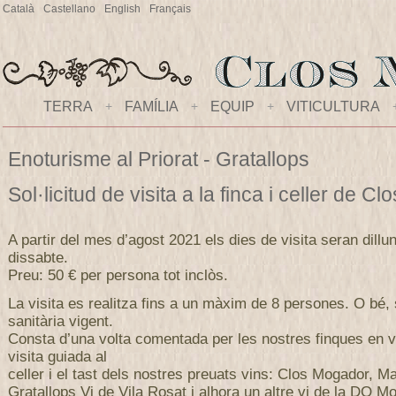
Català
Castellano
English
Français
TERRA
+
FAMÍLIA
+
EQUIP
+
VITICULTURA
Enoturisme al Priorat - Gratallops
Sol·licitud de visita a la finca i celler de 
A partir del mes d’agost 2021 els dies de visita seran dillu
dissabte.
Preu: 50 € per persona tot inclòs.
La visita es realitza fins a un màxim de 8 persones. O bé,
sanitària vigent.
Consta d’una volta comentada per les nostres finques en v
visita guiada al
celler i el tast dels nostres preuats vins: Clos Mogador, M
Gratallops Vi de Vila Rosat i alhora un altre vi de la DO Mo