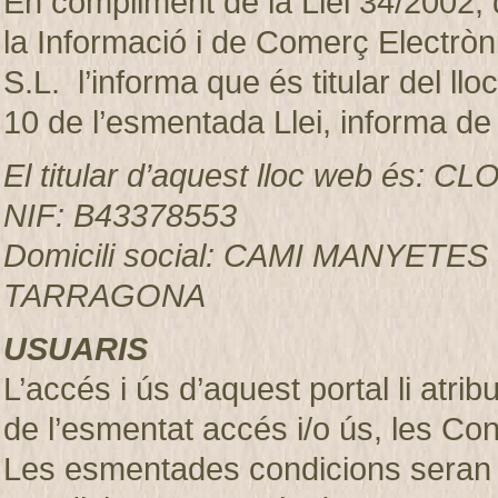
En compliment de la Llei 34/2002, d
la Informació i de Comerç Electr
S.L. l’informa que és titular del ll
10 de l’esmentada Llei, informa de
El titular d’aquest lloc web és:
NIF: B43378553
Domicili social: CAMI MANYETES
TARRAGONA
USUARIS
L’accés i ús d’aquest portal li atr
de l’esmentat accés i/o ús, les Co
Les esmentades condicions seran 